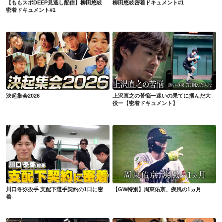
【ももスポDEEP見逃し配信】柳田悠岐
柳田悠岐密着ドキュメント#1
密着ドキュメント#1
決起集会2026
上沢直之の苦悩ー迷いの果てに掴んだ大役ー【密着ドキュメント】
決起集会2026
上沢直之の苦悩ー迷いの果てに掴んだ大
役ー【密着ドキュメント】
川口冬弥投手 支配下選手契約の1日に密着
【GW特別】周東佑京、疾風の1ヵ月
川口冬弥投手 支配下選手契約の1日に密
【GW特別】周東佑京、疾風の1ヵ月
着